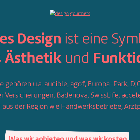
ist eine Sym
es Design
s
und
Ästhetik
Funkti
e gehören u.a. audible, agof, Europa-Park, DJO
r Versicherungen, Badenova, SwissLife, acc
aus der Region wie Handwerksbetriebe, Arztp
Was wir anbieten und was wir kosten