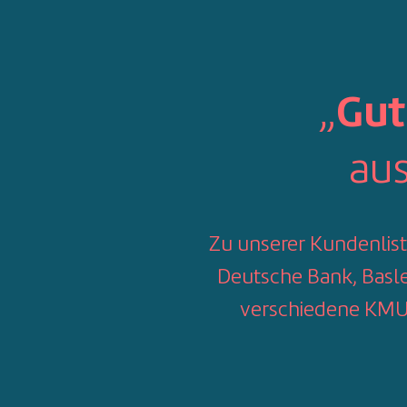
Skip
to
content
„
Gut
au
Zu unserer Kundenlist
Deutsche Bank, Basle
verschiedene KMU 