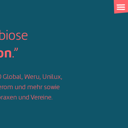
biose
.”
on
 Global, Weru, Unilux,
elerom und mehr sowie
raxen und Vereine.