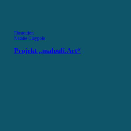
Illustration
Natalie Claypole
Projekt „malouli.Art“