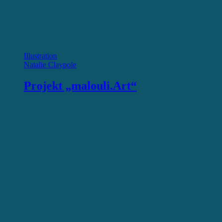
Illustration
Natalie Claypole
Projekt „malouli.Art“