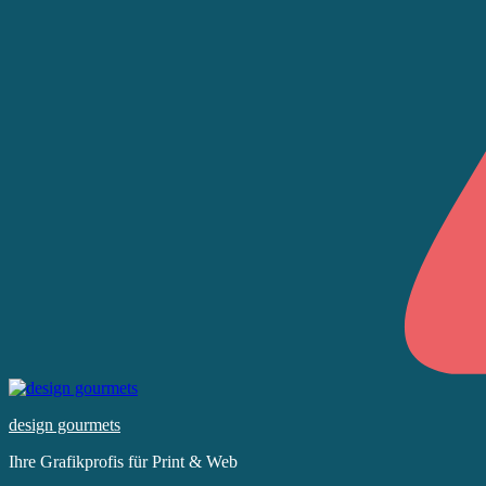
Skip
to
design gourmets
content
Ihre Grafikprofis für Print & Web