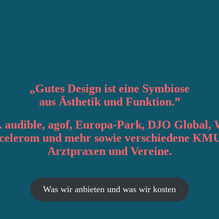
„
Gutes Design
ist eine Symbiose
aus
Ästhetik
und
Funktion
.”
. audible, agof, Europa-Park, DJO Global, 
accelerom und mehr sowie verschiedene KMU
Arztpraxen und Vereine.
Was wir anbieten und was wir kosten