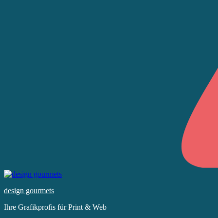
Skip
to
design gourmets
content
Ihre Grafikprofis für Print & Web