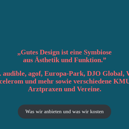
„
Gutes Design
ist eine Symbiose
aus
Ästhetik
und
Funktion
.”
. audible, agof, Europa-Park, DJO Global, 
accelerom und mehr sowie verschiedene KMU
Arztpraxen und Vereine.
Was wir anbieten und was wir kosten