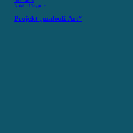
Illustration
Natalie Claypole
Projekt „malouli.Art“