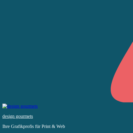
Skip
to
design gourmets
content
Ihre Grafikprofis für Print & Web