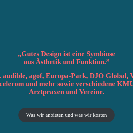
„
Gutes Design
ist eine Symbiose
aus
Ästhetik
und
Funktion
.”
. audible, agof, Europa-Park, DJO Global, 
accelerom und mehr sowie verschiedene KMU
Arztpraxen und Vereine.
Was wir anbieten und was wir kosten